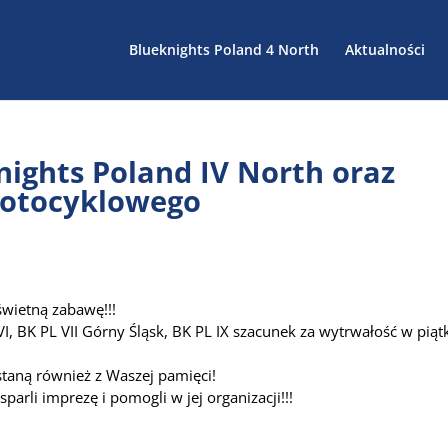
Blueknights Poland 4 North
Aktualności
nights Poland IV North oraz
motocyklowego
wietną zabawę!!!
L VI, BK PL VII Górny Śląsk, BK PL IX szacunek za wytrwałość w pią
staną również z Waszej pamięci!
arli imprezę i pomogli w jej organizacji!!!