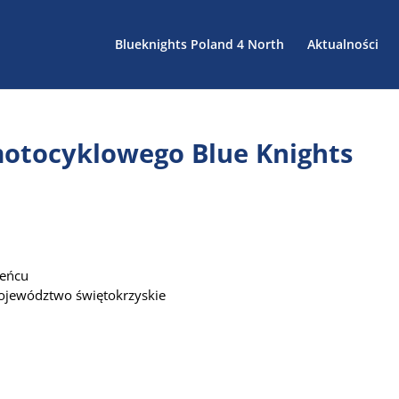
Blueknights Poland 4 North
Aktualności
motocyklowego Blue Knights
heńcu
ojewództwo świętokrzyskie