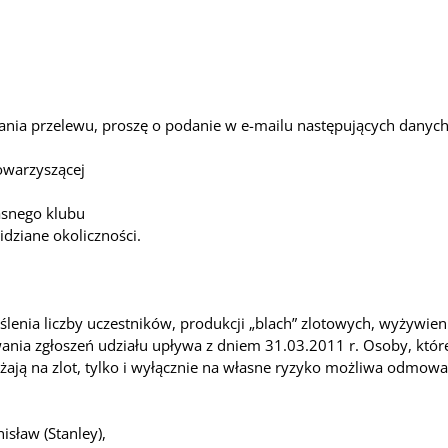
nania przelewu, proszę o podanie w e-mailu następujących danych
owarzyszącej
asnego klubu
dziane okoliczności.
lenia liczby uczestników, produkcji „blach” zlotowych, wyżywieni
nia zgłoszeń udziału upływa z dniem 31.03.2011 r. Osoby, któr
żają na zlot, tylko i wyłącznie na własne ryzyko możliwa odmow
isław (Stanley),