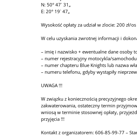
N: 50° 47` 31„
E: 20° 19` 47„
Wysokość opłaty za udział w zlocie: 200 zł/os
W celu uzyskania zwrotnej informacji i doko
– imię i nazwisko + ewentualne dane osoby t
– numer rejestracyjny motocykla/samochodu
– numer chapteru Blue Knights lub nazwa wł
– numeru telefonu, gdyby wystąpiły nieprzewi
UWAGA !!!
W związku z koniecznością precyzyjnego okreś
zakwaterowania, ostateczny termin przyjmowa
wniosą w terminie stosownej opłaty, przyjeżd
przyjęcia !!!
Kontakt z organizatorem: 606-85-99-77 – Stan