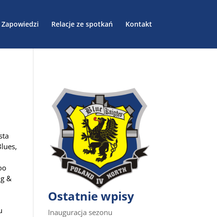
Zapowiedzi
Relacje ze spotkań
Kontakt
sta
Blues,
oo
ng &
Ostatnie wpisy
u
Inauguracja sezonu