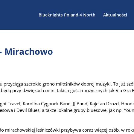
Blueknights Poland 4 North
Aktualności
 – Mirachowo
u przyciąga szerokie grono miłośników dobrej muzyki. To już szó
ę będą przy dźwiękach m.in. takich gości muzycznych jak Via Gra 
.
night Travel, Karolina Cygonek Band, JJ Band, Kajetan Drozd, Hood
esowa i Devil Blues, a także lokalne grupy bluesowe, jak np. You
do mirachowskiej leśniczówki przybywa coraz więcej osób, w rok