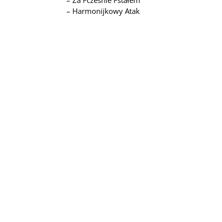
– Za Fczesnie Fstałem
– Harmonijkowy Atak