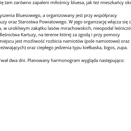
ę tam zarówno zapaleni miłośnicy bluesa, jak też mieszkańcy oko
yszenia Bluesowego, a organizowany jest przy współpracy
uzy oraz Starostwa Powiatowego. W jego organizację włącza się 
scu, w urokliwym zakątku lasów mirachowskich, nieopodal leśnicz
leśnictwa Kartuzy, na terenie której za zgodą i przy pomocy
 miejscu jest możliwość rozbicia namiotów (pole namiotowe) oraz
zeźwiających) oraz ciepłego jedzenia typu kiełbaska, bigos, zupa.
 trwał dwa dni. Planowany harmonogram wygląda następująco: