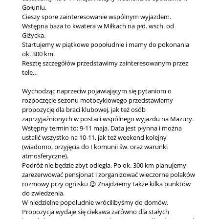
Gołuniu.
Cieszy spore zainteresowanie wspólnym wyjazdem.
Wstępna baza to kwatera w Miłkach na płd. wsch. od
Giżycka.
Startujemy w piątkowe popołudnie i mamy do pokonania
ok. 300 km.
Resztę szczegółów przedstawimy zainteresowanym przez
tele…
Wychodząc naprzeciw pojawiającym się pytaniom o
rozpoczęcie sezonu motocyklowego przedstawiamy
propozycję dla braci klubowej, jak też osób
zaprzyjaźnionych w postaci wspólnego wyjazdu na Mazury.
Wstępny termin to: 9-11 maja. Data jest płynna i można
ustalić wszystko na 10-11, jak też weekend kolejny
(wiadomo, przyjęcia do I komunii św. oraz warunki
atmosferyczne).
Podróż nie będzie zbyt odległa. Po ok. 300 km planujemy
zarezerwować pensjonat i zorganizować wieczorne polaków
rozmowy przy ognisku 😉 Znajdziemy także kilka punktów
do zwiedzenia.
W niedzielne popołudnie wrócilibyśmy do domów.
Propozycja wydaje się ciekawa zarówno dla stałych